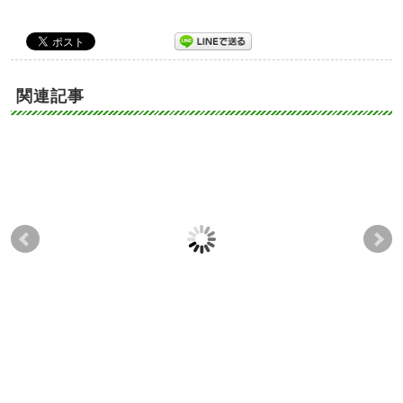
関連記事
ステップメールの効果
クリック率測定機能導
開
的な配信間隔
入のおすすめ
ガ
８
2024-05-24
2024-06-04
2024-03-18
2024-10-03